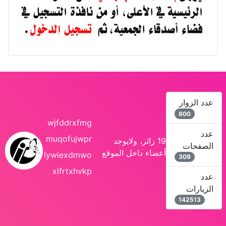
عدد الزوار
800
wjfddrxfmg
عدد
muqofujwpr
19 زائر، ولايوجد
الصفحات
أعضاء داخل الموقع
lywiexdmwo
309
xifrtxhvkp
عدد
الزيارات
142513